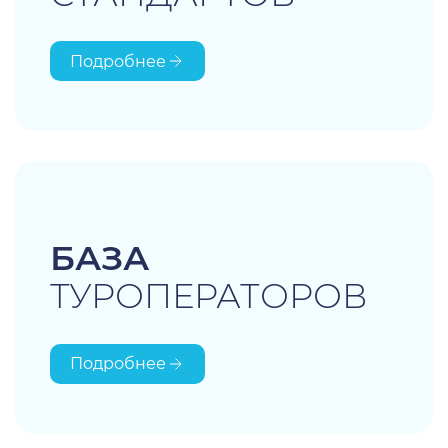
Подробнее
БАЗА
ТУРОПЕРАТОРОВ
Подробнее