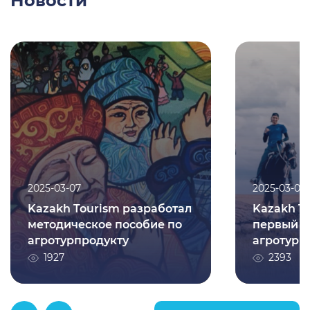
Новости
2025-03-07
Kazakh Tourism разработал
Kazakh T
методическое пособие по
первы
агротурпродукту
агротур
1927
2025-03-07
2025-03-07
Kazakh Tourism разработал
Kazakh T
методическое пособие по
первый п
агротурпродукту
агротури
Подробнее
области
1927
2393