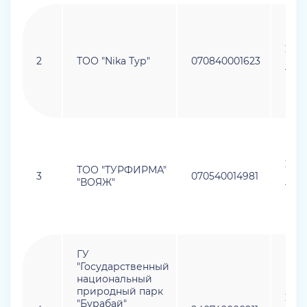
28.0
2
ТОО "Nika Тур"
070840001623
(пр
14.12
27.0
ТОО "ТУРФИРМА"
3
070540014981
(пр
"ВОЯЖ"
14.12
ГУ
"Государственный
национальный
природный парк
27.0
"Бурабай"