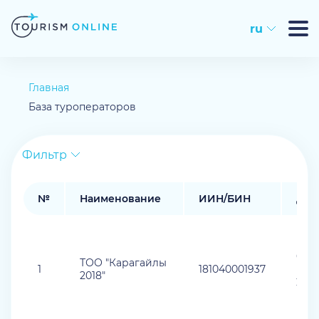
ru
Главная
База туроператоров
Фильтр
№
Наименование
ИИН/БИН
Дат
04.1
ТОО "Карагайлы
1
181040001937
(пр
2018"
25.11