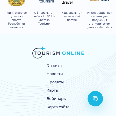
Министерство
Официальный
Национальный
Информационная
туризма и
веб-сайт АО НК
туристский
система для
спорта
«Kazakh
портал
получения
Республики
Tourism»
статистических
Казахстан
данных «Tourstat»
Главная
Новости
Проекты
Карта
Вебинары
Карта сайта