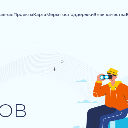
лавная
Проекты
Карта
Меры господдержки
Знак качества
ТОВ